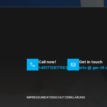
Call now!
Get in touch
+491712817563
info @ ger-itf.
IMPRESSUM
DATENSCHUTZERKLÄRUNG