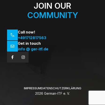
JOIN OUR
COMMUNITY
Call now!
+491712817563
Get in touch
info @ ger-itf.de
IMPRESSUM
DATENSCHUTZERKLÄRUNG
2026 German-ITF e. V.