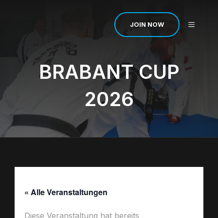
Zum
Inhalt
MENÜ
JOIN NOW
springen
BRABANT CUP
2026
« Alle Veranstaltungen
Diese Veranstaltung hat bereits