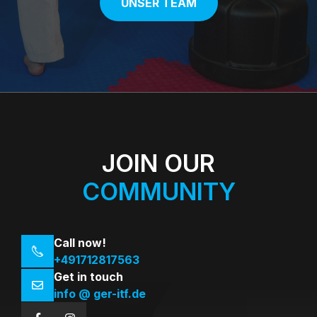
UNSER TEAM
JOIN OUR
COMMUNITY
Call now!
+491712817563
Get in touch
info @ ger-itf.de