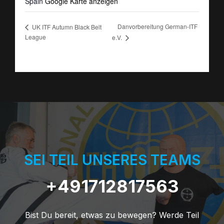
Spain
Google Karte anzeigen
Danvorbereitung German-ITF
UK ITF Autumn Black Belt
League
e.V.
SEI TEIL UNSERES TEAMS
+491712817563
Bist Du bereit, etwas zu bewegen? Werde Teil