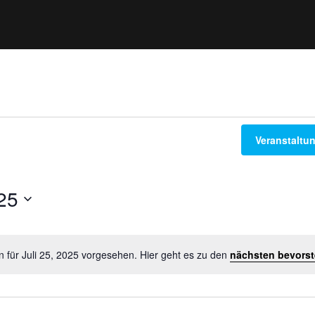
ngen
Veranstaltu
025
n für Juli 25, 2025 vorgesehen. Hier geht es zu den
nächsten bevors
H
i
n
w