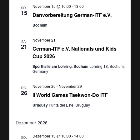
r
r
e
u
November 15 @ 10:00
-
13:00
SO.
a
a
15
m
Danvorbereitung German-ITF e.V.
w
n
n
Bochum
ä
s
s
h
November 21
SA.
l
21
t
German-ITF e.V. Nationals und Kids
t
e
Cup 2026
n
a
a
.
Sporthalle am Lohring, Bochum
Lohring 18, Bochum,
l
Germany
l
t
t
November 26
-
November 29
DO.
26
II World Games Taekwon-Do ITF
u
u
Uruguay
Punta del Este, Uruguay
n
n
g
Dezember 2026
g
A
e
Dezember 13 @ 10:00
-
14:00
SO.