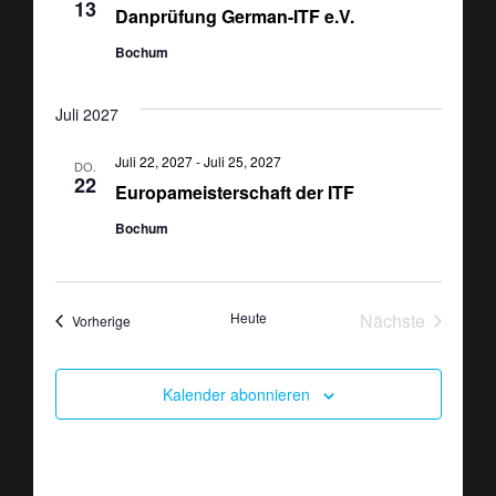
13
Danprüfung German-ITF e.V.
n
n
Bochum
s
S
i
Juli 2027
u
c
c
Juli 22, 2027
-
Juli 25, 2027
DO.
22
h
Europameisterschaft der ITF
h
Bochum
t
e
e
u
n
Heute
Nächste
Veranstaltungen
Vorherige
n
Veranstaltun
-
d
Kalender abonnieren
N
A
a
n