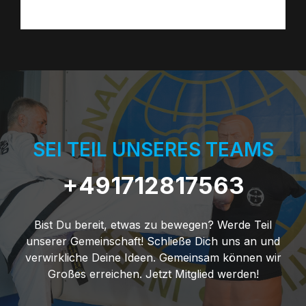
v
s
i
i
g
c
a
h
t
t
i
SEI TEIL UNSERES TEAMS
e
o
n
+491712817563
n
,
Bist Du bereit, etwas zu bewegen? Werde Teil
N
unserer Gemeinschaft! Schließe Dich uns an und
verwirkliche Deine Ideen. Gemeinsam können wir
a
Großes erreichen. Jetzt Mitglied werden!
v