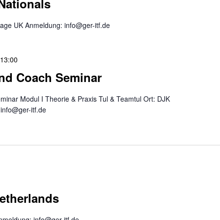
Nationals
llage UK Anmeldung: info@ger-itf.de
-
13:00
und Coach Seminar
inar Modul I Theorie & Praxis Tul & Teamtul Ort: DJK
info@ger-itf.de
etherlands
nmeldung: info@ger-itf.de