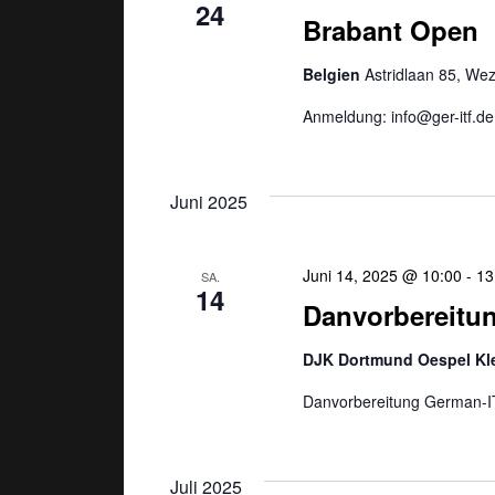
24
a
Brabant Open
v
Belgien
Astridlaan 85, W
Anmeldung: info@ger-itf.de
i
g
Juni 2025
a
Juni 14, 2025 @ 10:00
-
13
SA.
t
14
Danvorbereitu
i
DJK Dortmund Oespel K
o
Danvorbereitung German-IT
n
Juli 2025