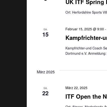
S
UK ITF Spring 
h
e
u
Ort: Herfordshire Sports Vi
n
a
c
c
Februar 15, 2025 @ 9:00
SA.
h
15
h
Kampfrichter-
V
e
e
Kampfrichter-und Coach Sem
r
Dortmund e.V. Anmeldung: 
a
u
n
s
n
März 2025
t
a
d
l
März 22, 2025
SA.
t
22
A
ITF Open the N
u
n
n
g
Ort: Almere, Niederlande A