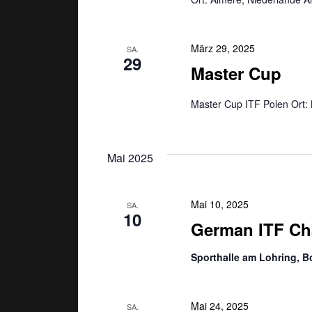
e
s
n
März 29, 2025
S
SA.
i
29
c
Master Cup
h
c
l
Master Cup ITF Polen Ort: 
ü
h
s
s
t
Mai 2025
e
l
e
w
Mai 10, 2025
SA.
10
o
n
German ITF C
r
t
,
Sporthalle am Lohring,
.
N
Mai 24, 2025
SA.