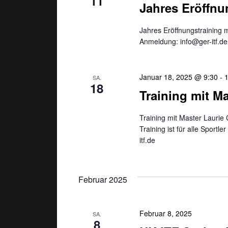
11
s
Jahres Eröffnu
ä
t
e
h
l
l
Jahres Eröffnungstraining 
a
w
Anmeldung: info@ger-itf.de
e
o
n
l
r
.
t
Januar 18, 2025 @ 9:30
-
SA.
t
18
e
Training mit M
i
u
n
Training mit Master Lauri
g
Training ist für alle Sport
n
e
itf.de
b
g
e
n
Februar 2025
e
.
S
n
u
Februar 8, 2025
SA.
8
c