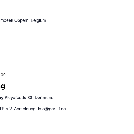
ezmbeek-Oppem, Belgium
:00
ng
ley
Kleybredde 38, Dortmund
F e.V. Anmeldung: info@ger-itf.de